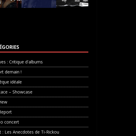
ÉGORIES
ves : Critique d'albums
rt demain !
èque idéale
cace – Showcase
view
Report
o concert
st : Les Anecdotes de Ti-Rickou