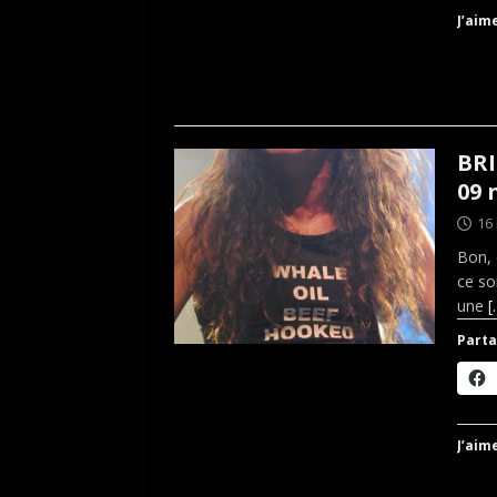
J’aime
BRI
09 
16
Bon, 
ce so
une
[
Parta
J’aime