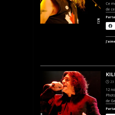
Ce mo
de ce
Parta
J’aime
KIL
23
12 no
Photo
de G
Parta