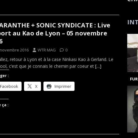
INT
RANTHE + SONIC SYNDICATE : Live
ort au Kao de Lyon – 05 novembre
6
 novembre 2016
WTR MAG
0
llez, retour à Lyon et à la case Ninkasi Kao à Gerland. Le
cool, c’est que je connais le chemin par coeur et
[…]
ger :
FUR
Facebook
X
Imprimer
 ça :