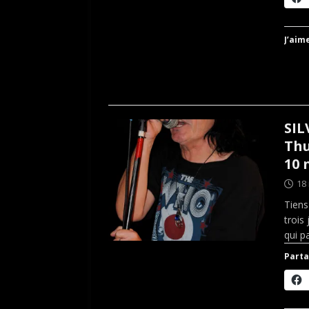
J’aime
SIL
Thu
10 
18
Tiens
trois
qui 
Parta