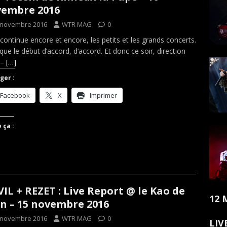
embre 2016
 novembre 2016
WTR MAG
0
 continue encore et encore, les petits et les grands concerts.
 que le début d’accord, d’accord. Et donc ce soir, direction
 –
[…]
ger :
Facebook
X
Imprimer
 ça :
IL + REZET : Live Report @ le Kao de
12 
n – 15 novembre 2016
 novembre 2016
WTR MAG
0
LIV