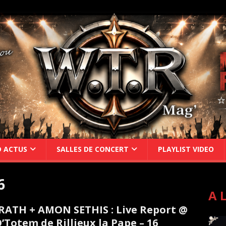
D ACTUS
SALLES DE CONCERT
PLAYLIST VIDEO
6
A 
ATH + AMON SETHIS : Live Report @
O’Totem de Rillieux la Pape – 16