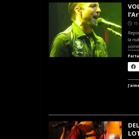
VOL
l’A
15
Repor
la nu
somm
Parta
J’aime
DEL
LOT