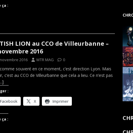
 ça :
CHRO
TISH LION au CCO de Villeurbanne –
novembre 2016
 novembre 2016
WTR MAG
0
comme souvent en ce moment, c’est direction Lyon. Mais
ir, c’est au CCO de Villeurbanne que cela a lieu. Ce n’est pas
…]
ger :
Facebook
X
Imprimer
CHR
 ça :
CHR