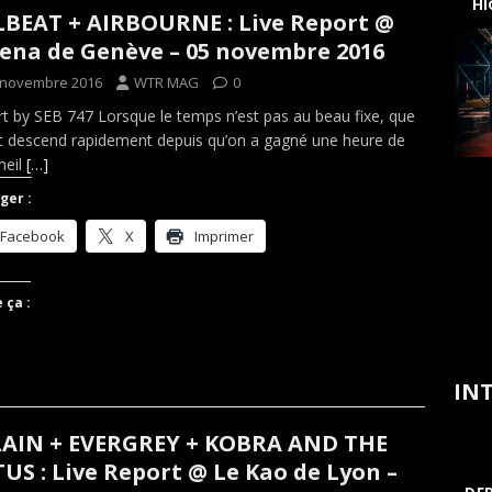
H
BEAT + AIRBOURNE : Live Report @
rena de Genève – 05 novembre 2016
 novembre 2016
WTR MAG
0
t by SEB 747 Lorsque le temps n’est pas au beau fixe, que
it descend rapidement depuis qu’on a gagné une heure de
eil
[…]
ger :
Facebook
X
Imprimer
 ça :
INT
AIN + EVERGREY + KOBRA AND THE
US : Live Report @ Le Kao de Lyon –