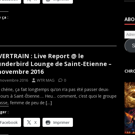
 ça :
ABO
S
VERTRAIN : Live Report @ le
nderbird Lounge de Saint-Etienne –
novembre 2016
CHRO
 novembre 2016
WTR MAG
0
 chérie, ça fait longtemps qu’on n’a pas été passer deux-
 jours à Saint-Étienne…. Heu… comment, c’est quoi le groupe
passe, femme de peu de
[…]
ger :
Facebook
X
Imprimer