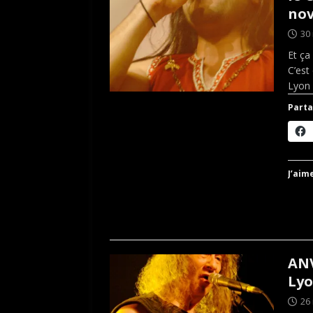
nov
30
Et ça
C’est
Lyon
Parta
J’aime
ANV
Lyo
26