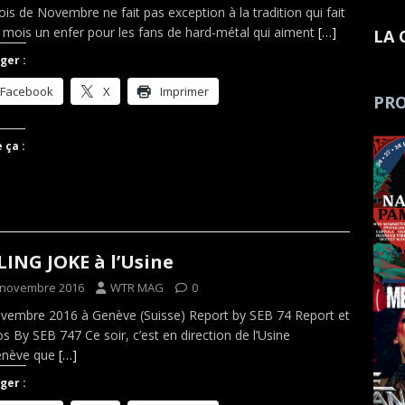
is de Novembre ne fait pas exception à la tradition qui fait
 mois un enfer pour les fans de hard-métal qui aiment
[…]
LA 
ger :
Facebook
X
Imprimer
PRO
 ça :
LING JOKE à l’Usine
 novembre 2016
WTR MAG
0
vembre 2016 à Genève (Suisse) Report by SEB 74 Report et
s By SEB 747 Ce soir, c’est en direction de l’Usine
enève que
[…]
ger :