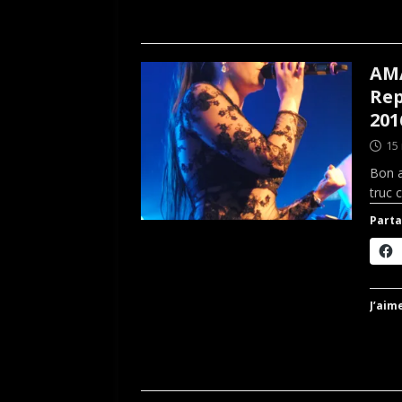
AMA
Rep
201
15
Bon a
truc 
Parta
J’aime