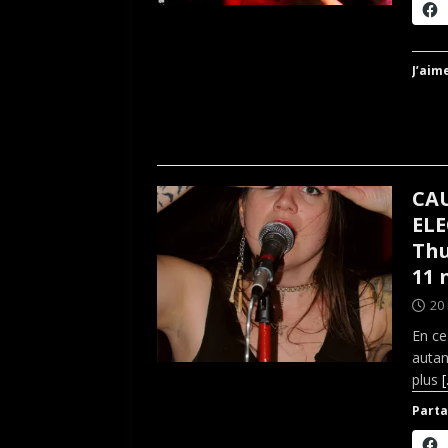
J’aime
CA
ELE
Thu
11 
20
En ce
autan
plus
Parta