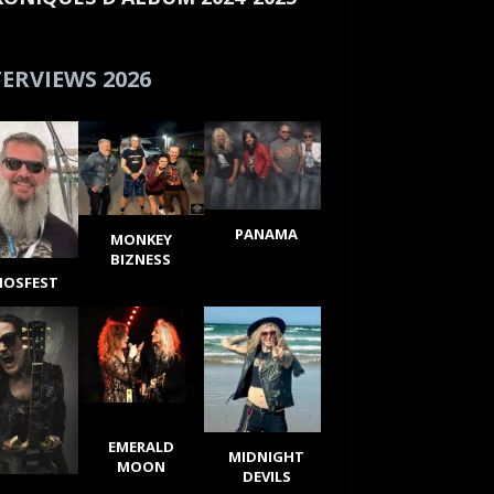
ERVIEWS 2026
PANAMA
MONKEY
BIZNESS
IOSFEST
EMERALD
MIDNIGHT
MOON
DEVILS