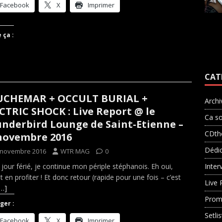
Facebook
X
Imprimer
 ça :
CAT
UCHEMAR + OCCULT BURIAL +
Archi
CTRIC SHOCK : Live Report @ le
Ca so
nderbird Lounge de Saint-Etienne –
CDth
novembre 2016
Dédi
 novembre 2016
WTR MAG
0
 jour férié, je continue mon périple stéphanois. Eh oui,
Inter
t en profiter ! Et donc retour (rapide pour une fois – c’est
Live 
[…]
Prom
ger :
Setli
Facebook
X
Imprimer