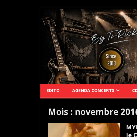
EDITO
AGENDA CONCERTS
C
Mois :
novembre 201
MYR
le 