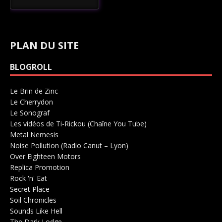
PLAN DU SITE
BLOGROLL
Le Brin de Zinc
Salle de concerts 0
Le Cherrydon
Salle de concerts 0
Le Sonograf
Salle de concerts 0
Les vidéos de Ti-Rickou (Chaîne You Tube)
0
Metal Nemesis
Radio 0
Noise Pollution (Radio Canut – Lyon)
0
Over Eighteen Motors
Salle de concerts 0
Replica Promotion
Production Musicale 0
Rock 'n' Eat
Salle de concerts 0
Secret Place
Salle de concerts 0
Soil Chronicles
Webzine 0
Sounds Like Hell
Production de Concerts 0
The Dark Lodge
Radio 0