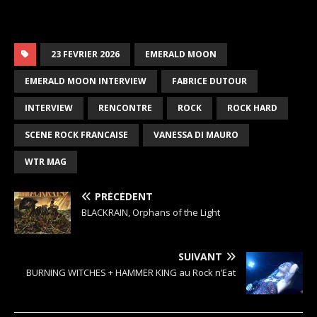
23 FEVRIER 2026
EMERALD MOON
EMERALD MOON INTERVIEW
FABRICE DUTOUR
INTERVIEW
RENCONTRE
ROCK
ROCK HARD
SCENE ROCK FRANCAISE
VANESSA DI MAURO
WTR MAG
PRÉCÉDENT
BLACKRAIN, Orphans of the Light
SUIVANT
BURNING WITCHES + HAMMER KING au Rock n’Eat