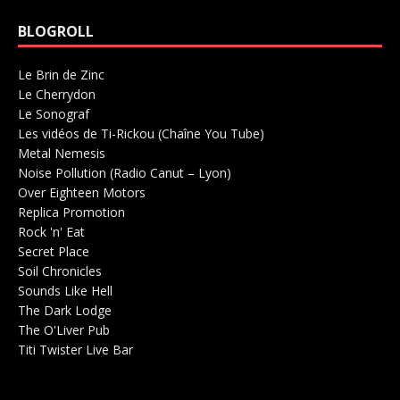
BLOGROLL
Le Brin de Zinc
Salle de concerts 0
Le Cherrydon
Salle de concerts 0
Le Sonograf
Salle de concerts 0
Les vidéos de Ti-Rickou (Chaîne You Tube)
0
Metal Nemesis
Radio 0
Noise Pollution (Radio Canut – Lyon)
0
Over Eighteen Motors
Salle de concerts 0
Replica Promotion
Production Musicale 0
Rock 'n' Eat
Salle de concerts 0
Secret Place
Salle de concerts 0
Soil Chronicles
Webzine 0
Sounds Like Hell
Production de Concerts 0
The Dark Lodge
Radio 0
The O'Liver Pub
Bar Concerts 0
Titi Twister Live Bar
Salle 0