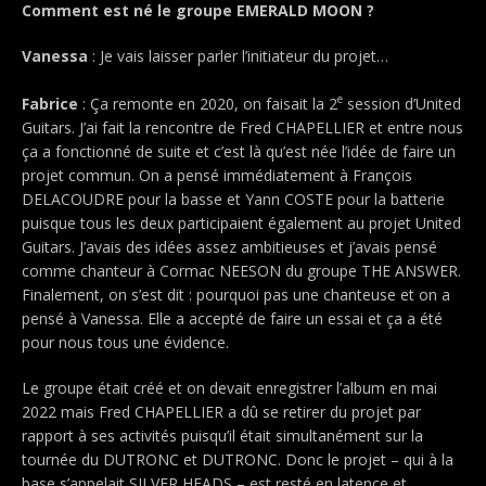
Comment est né le groupe EMERALD MOON ?
Vanessa
: Je vais laisser parler l’initiateur du projet…
e
Fabrice
: Ça remonte en 2020, on faisait la 2
session d’United
Guitars. J’ai fait la rencontre de Fred CHAPELLIER et entre nous
ça a fonctionné de suite et c’est là qu’est née l’idée de faire un
projet commun. On a pensé immédiatement à François
DELACOUDRE pour la basse et Yann COSTE pour la batterie
puisque tous les deux participaient également au projet United
Guitars. J’avais des idées assez ambitieuses et j’avais pensé
comme chanteur à Cormac NEESON du groupe THE ANSWER.
Finalement, on s’est dit : pourquoi pas une chanteuse et on a
pensé à Vanessa. Elle a accepté de faire un essai et ça a été
pour nous tous une évidence.
Le groupe était créé et on devait enregistrer l’album en mai
2022 mais Fred CHAPELLIER a dû se retirer du projet par
rapport à ses activités puisqu’il était simultanément sur la
tournée du DUTRONC et DUTRONC. Donc le projet – qui à la
base s’appelait SILVER HEADS – est resté en latence et