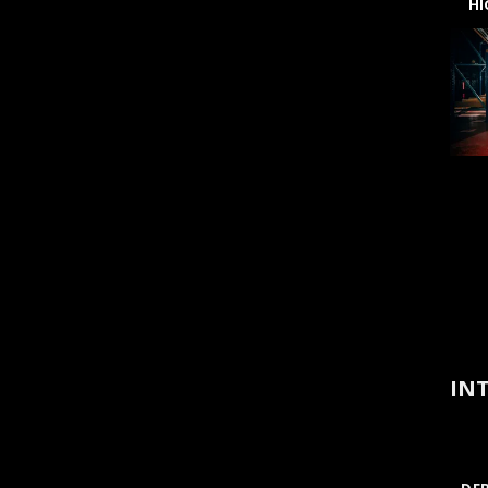
H
INT