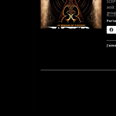
SCEPT
août 
grou
Parta
J’aime