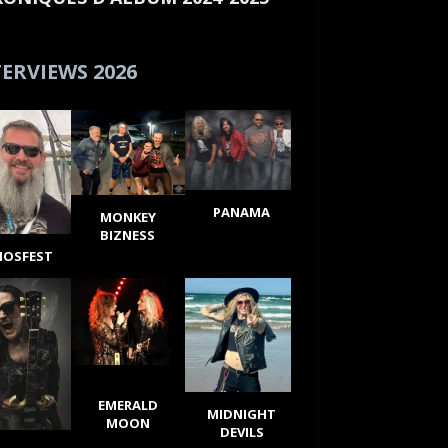
ERVIEWS 2026
PANAMA
MONKEY
BIZNESS
IOSFEST
EMERALD
MIDNIGHT
MOON
DEVILS