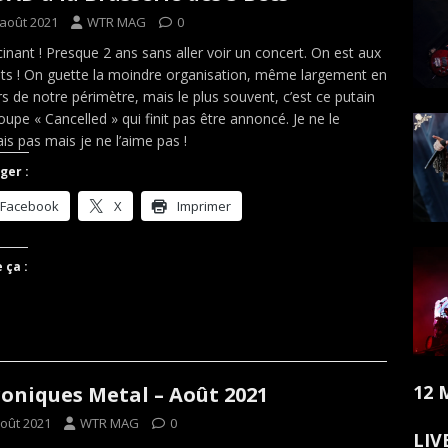
 août 2021
WTR MAG
0
cinant ! Presque 2 ans sans aller voir un concert. On est aux
ts ! On guette la moindre organisation, même largement en
s de notre périmètre, mais le plus souvent, c’est ce putain
oupe « Cancelled » qui finit pas être annoncé. Je ne le
is pas mais je ne l’aime pas !
ger :
Facebook
X
Imprimer
 ça :
12 
oniques Metal – Août 2021
août 2021
WTR MAG
0
LIV