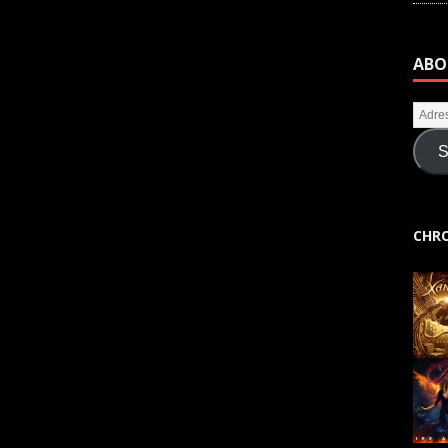
ABO
S
CHRO