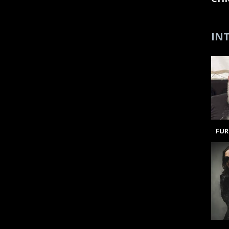
INT
FUR