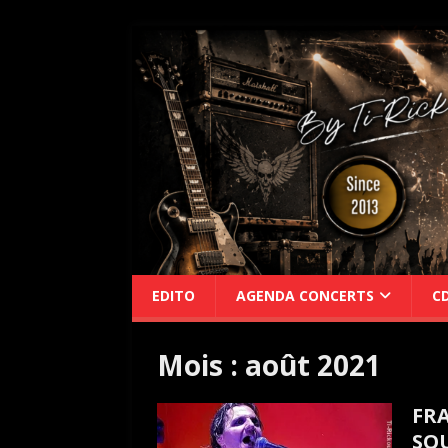
EDITO
AGENDA CONCERTS
C
Mois :
août 2021
FR
SQU