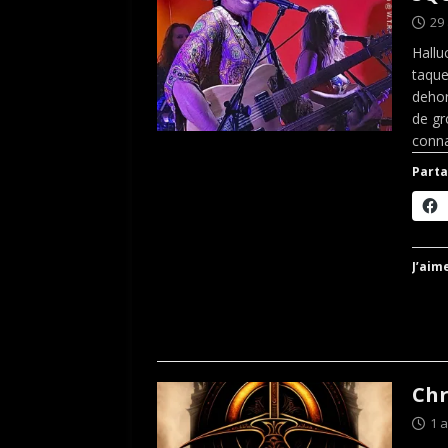
29
Hallu
taque
dehor
de gr
conna
Parta
J’aime
Chr
1 