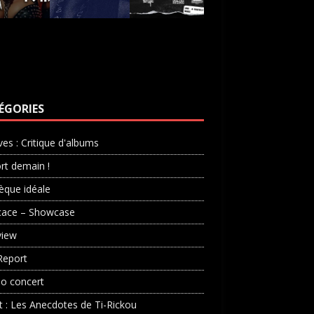
ÉGORIES
ves : Critique d'albums
rt demain !
èque idéale
cace – Showcase
view
Report
o concert
st : Les Anecdotes de Ti-Rickou