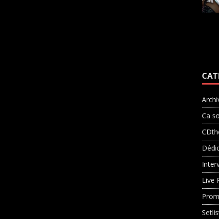
CAT
Archi
Ca so
CDth
Dédi
Inter
Live 
Prom
Setli