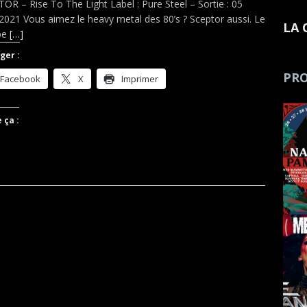
OR – Rise To The Light Label : Pure Steel – Sortie : 05
2021 Vous aimez le heavy metal des 80’s ? Sceptor aussi. Le
LA 
pe
[…]
ger :
PRO
Facebook
X
Imprimer
 ça :