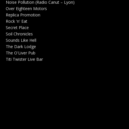
Noise Pollution (Radio Canut – Lyon)
0
Over Eighteen Motors
Salle de concerts 0
Replica Promotion
Production Musicale 0
Rock 'n' Eat
Salle de concerts 0
Secret Place
Salle de concerts 0
Soil Chronicles
Webzine 0
Sounds Like Hell
Production de Concerts 0
The Dark Lodge
Radio 0
The O'Liver Pub
Bar Concerts 0
Titi Twister Live Bar
Salle 0