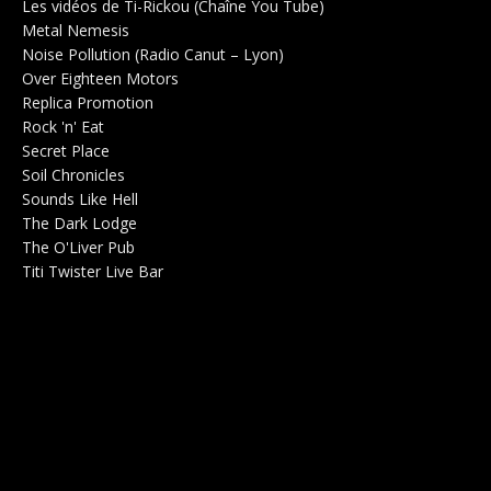
Les vidéos de Ti-Rickou (Chaîne You Tube)
0
Metal Nemesis
Radio 0
Noise Pollution (Radio Canut – Lyon)
0
Over Eighteen Motors
Salle de concerts 0
Replica Promotion
Production Musicale 0
Rock 'n' Eat
Salle de concerts 0
Secret Place
Salle de concerts 0
Soil Chronicles
Webzine 0
Sounds Like Hell
Production de Concerts 0
The Dark Lodge
Radio 0
The O'Liver Pub
Bar Concerts 0
Titi Twister Live Bar
Salle 0