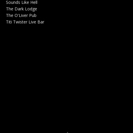
Sounds Like Hell
Production de Concerts 0
The Dark Lodge
Radio 0
The O'Liver Pub
Bar Concerts 0
Titi Twister Live Bar
Salle 0