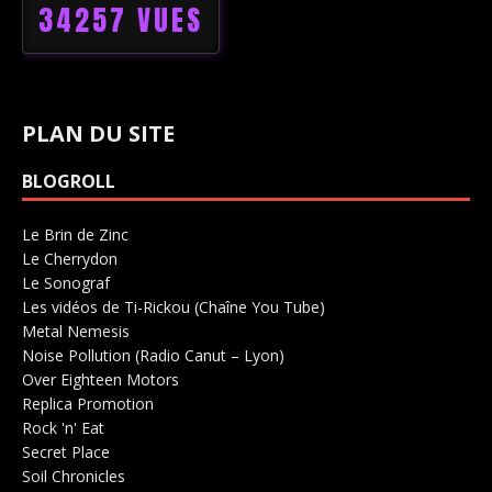
34257 VUES
PLAN DU SITE
BLOGROLL
Le Brin de Zinc
Salle de concerts 0
Le Cherrydon
Salle de concerts 0
Le Sonograf
Salle de concerts 0
Les vidéos de Ti-Rickou (Chaîne You Tube)
0
Metal Nemesis
Radio 0
Noise Pollution (Radio Canut – Lyon)
0
Over Eighteen Motors
Salle de concerts 0
Replica Promotion
Production Musicale 0
Rock 'n' Eat
Salle de concerts 0
Secret Place
Salle de concerts 0
Soil Chronicles
Webzine 0