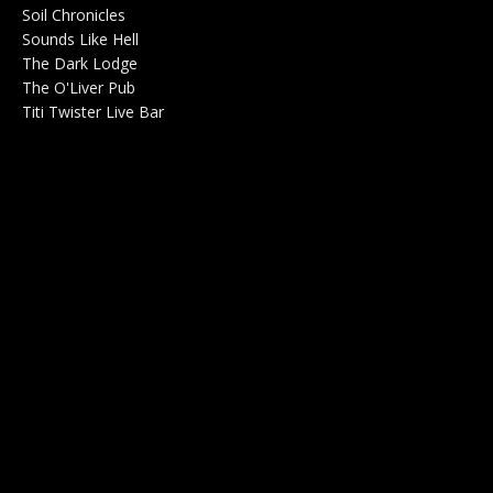
Soil Chronicles
Webzine 0
Sounds Like Hell
Production de Concerts 0
The Dark Lodge
Radio 0
The O'Liver Pub
Bar Concerts 0
Titi Twister Live Bar
Salle 0