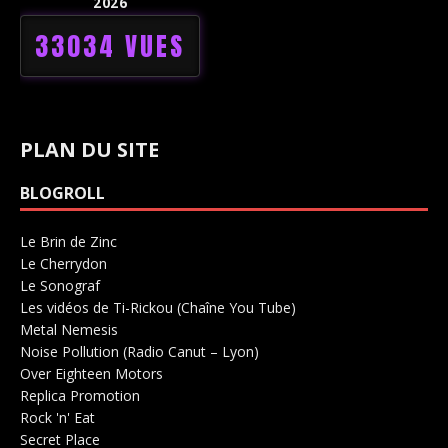
2026
33034 VUES
PLAN DU SITE
BLOGROLL
Le Brin de Zinc
Salle de concerts 0
Le Cherrydon
Salle de concerts 0
Le Sonograf
Salle de concerts 0
Les vidéos de Ti-Rickou (Chaîne You Tube)
0
Metal Nemesis
Radio 0
Noise Pollution (Radio Canut – Lyon)
0
Over Eighteen Motors
Salle de concerts 0
Replica Promotion
Production Musicale 0
Rock 'n' Eat
Salle de concerts 0
Secret Place
Salle de concerts 0