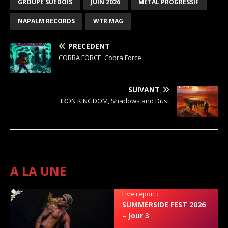
GROUPE SUEDOIS
JUIN 2026
METAL PROGRESSIF
NAPALM RECORDS
WTR MAG
PRÉCÉDENT
COBRA FORCE, Cobra Force
SUIVANT
IRON KINGDOM, Shadows and Dust
A LA UNE
Live report :
SUMMERSIDE FEST 2026
– Jour 3