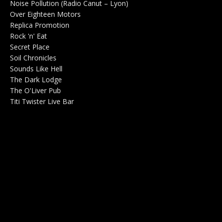
Noise Pollution (Radio Canut – Lyon)
0
Over Eighteen Motors
Salle de concerts 0
Replica Promotion
Production Musicale 0
Rock 'n' Eat
Salle de concerts 0
Secret Place
Salle de concerts 0
Soil Chronicles
Webzine 0
Sounds Like Hell
Production de Concerts 0
The Dark Lodge
Radio 0
The O'Liver Pub
Bar Concerts 0
Titi Twister Live Bar
Salle 0