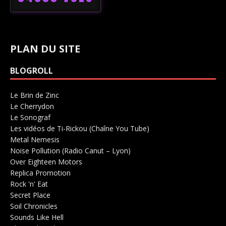
PLAN DU SITE
BLOGROLL
Le Brin de Zinc
Salle de concerts 0
Le Cherrydon
Salle de concerts 0
Le Sonograf
Salle de concerts 0
Les vidéos de Ti-Rickou (Chaîne You Tube)
0
Metal Nemesis
Radio 0
Noise Pollution (Radio Canut – Lyon)
0
Over Eighteen Motors
Salle de concerts 0
Replica Promotion
Production Musicale 0
Rock 'n' Eat
Salle de concerts 0
Secret Place
Salle de concerts 0
Soil Chronicles
Webzine 0
Sounds Like Hell
Production de Concerts 0