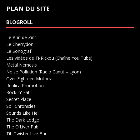
PLAN DU SITE
BLOGROLL
Le Brin de Zinc
Salle de concerts 0
Le Cherrydon
Salle de concerts 0
Le Sonograf
Salle de concerts 0
Les vidéos de Ti-Rickou (Chaîne You Tube)
0
Metal Nemesis
Radio 0
Noise Pollution (Radio Canut – Lyon)
0
Over Eighteen Motors
Salle de concerts 0
Replica Promotion
Production Musicale 0
Rock 'n' Eat
Salle de concerts 0
Secret Place
Salle de concerts 0
Soil Chronicles
Webzine 0
Sounds Like Hell
Production de Concerts 0
The Dark Lodge
Radio 0
The O'Liver Pub
Bar Concerts 0
Titi Twister Live Bar
Salle 0