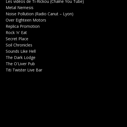
Les vidéos de Ti-Rickou (Chaîne You Tube)
0
Metal Nemesis
Radio 0
Noise Pollution (Radio Canut – Lyon)
0
Over Eighteen Motors
Salle de concerts 0
Replica Promotion
Production Musicale 0
Rock 'n' Eat
Salle de concerts 0
Secret Place
Salle de concerts 0
Soil Chronicles
Webzine 0
Sounds Like Hell
Production de Concerts 0
The Dark Lodge
Radio 0
The O'Liver Pub
Bar Concerts 0
Titi Twister Live Bar
Salle 0