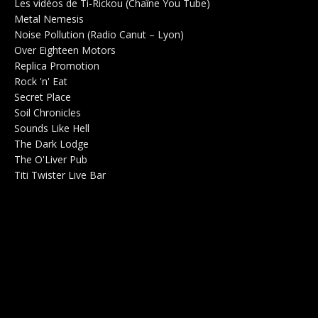
Les vidéos de Ti-Rickou (Chaîne You Tube)
0
Metal Nemesis
Radio 0
Noise Pollution (Radio Canut – Lyon)
0
Over Eighteen Motors
Salle de concerts 0
Replica Promotion
Production Musicale 0
Rock 'n' Eat
Salle de concerts 0
Secret Place
Salle de concerts 0
Soil Chronicles
Webzine 0
Sounds Like Hell
Production de Concerts 0
The Dark Lodge
Radio 0
The O'Liver Pub
Bar Concerts 0
Titi Twister Live Bar
Salle 0