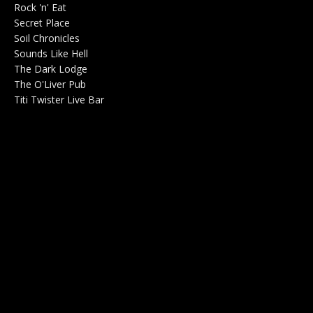
Rock 'n' Eat
Salle de concerts 0
Secret Place
Salle de concerts 0
Soil Chronicles
Webzine 0
Sounds Like Hell
Production de Concerts 0
The Dark Lodge
Radio 0
The O'Liver Pub
Bar Concerts 0
Titi Twister Live Bar
Salle 0