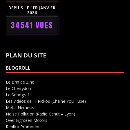
DEPUIS LE 1ER JANVIER
2026
34541 VUES
PLAN DU SITE
BLOGROLL
Le Brin de Zinc
Salle de concerts 0
Le Cherrydon
Salle de concerts 0
Le Sonograf
Salle de concerts 0
Les vidéos de Ti-Rickou (Chaîne You Tube)
0
Metal Nemesis
Radio 0
Noise Pollution (Radio Canut – Lyon)
0
Over Eighteen Motors
Salle de concerts 0
Replica Promotion
Production Musicale 0