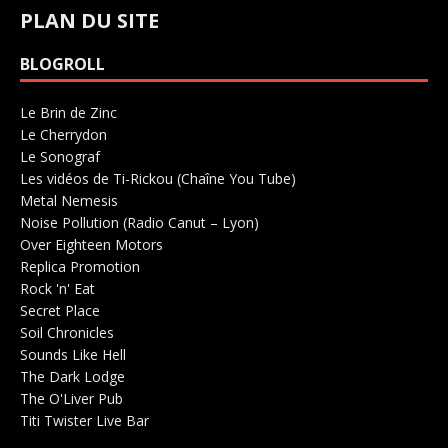
PLAN DU SITE
BLOGROLL
Le Brin de Zinc
Salle de concerts 0
Le Cherrydon
Salle de concerts 0
Le Sonograf
Salle de concerts 0
Les vidéos de Ti-Rickou (Chaîne You Tube)
0
Metal Nemesis
Radio 0
Noise Pollution (Radio Canut – Lyon)
0
Over Eighteen Motors
Salle de concerts 0
Replica Promotion
Production Musicale 0
Rock 'n' Eat
Salle de concerts 0
Secret Place
Salle de concerts 0
Soil Chronicles
Webzine 0
Sounds Like Hell
Production de Concerts 0
The Dark Lodge
Radio 0
The O'Liver Pub
Bar Concerts 0
Titi Twister Live Bar
Salle 0