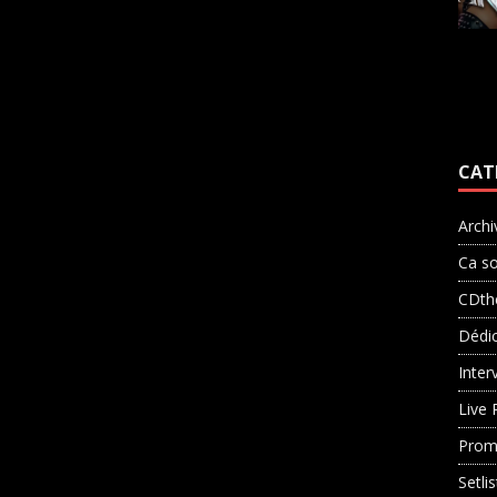
CAT
Archi
Ca so
CDth
Dédi
Inter
Live 
Prom
Setli