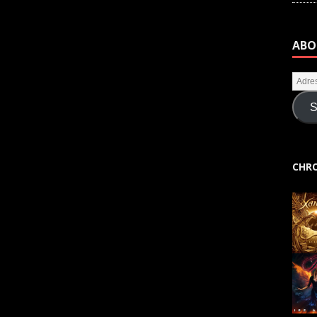
ABO
S
CHRO