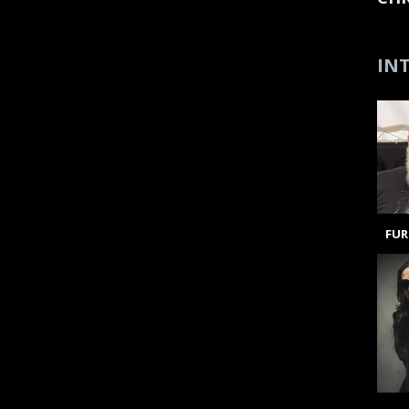
INT
FUR