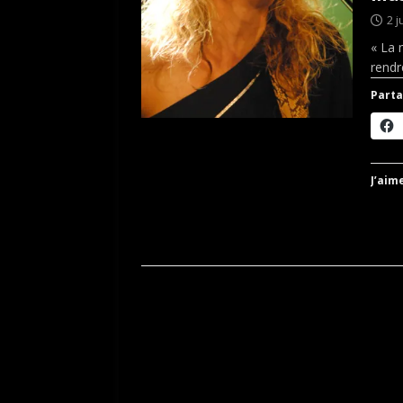
2 j
« La 
rendr
Parta
J’aime