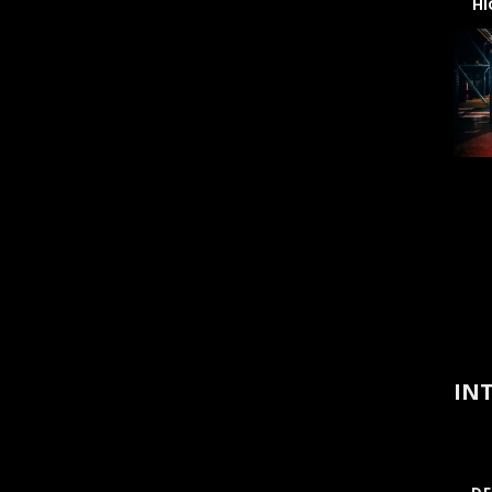
H
INT