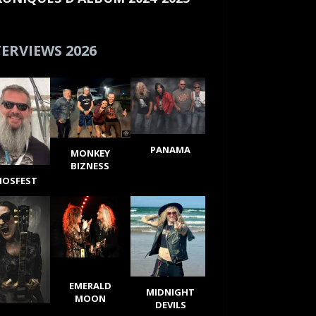
ERVIEWS 2026
PANAMA
MONKEY
BIZNESS
IOSFEST
EMERALD
MIDNIGHT
MOON
DEVILS