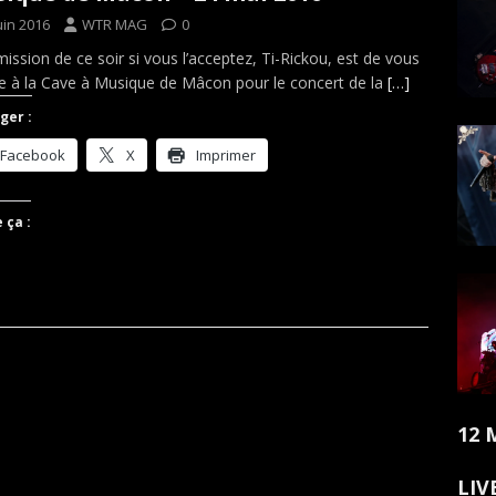
uin 2016
WTR MAG
0
mission de ce soir si vous l’acceptez, Ti-Rickou, est de vous
e à la Cave à Musique de Mâcon pour le concert de la
[…]
ger :
Facebook
X
Imprimer
 ça :
12 
LIV