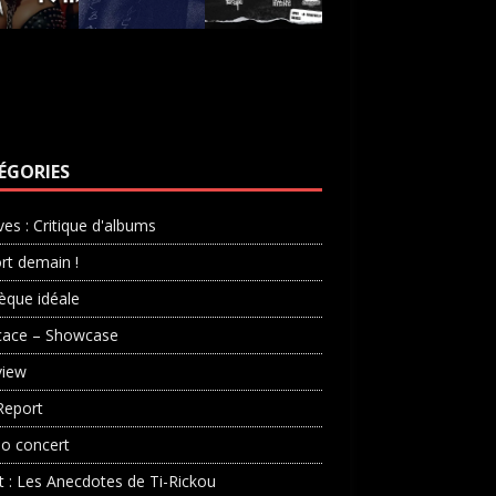
ÉGORIES
ves : Critique d'albums
rt demain !
èque idéale
cace – Showcase
view
Report
o concert
st : Les Anecdotes de Ti-Rickou