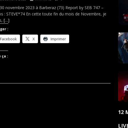
 30 novembre 2023 à Barberaz (73) Report by SEB 747 –
s : STEVE*74 En cette toute fin du mois de Novembre, je
s,
[…]
ger :
Facebook
X
Imprimer
 ça :
12 
LIV