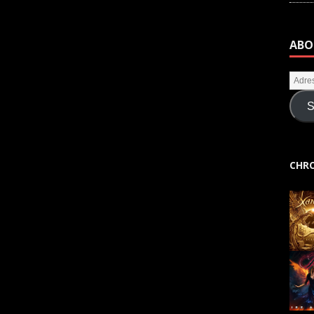
ABO
S
CHRO