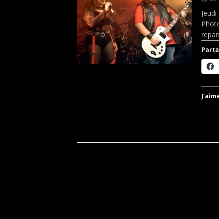
Jeudi
Photo
repar
Parta
J’aime