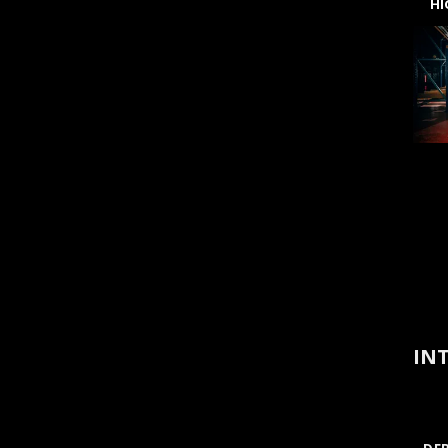
H
INT