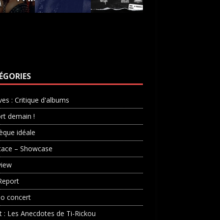
ÉGORIES
ves : Critique d'albums
rt demain !
èque idéale
cace – Showcase
view
Report
o concert
st : Les Anecdotes de Ti-Rickou