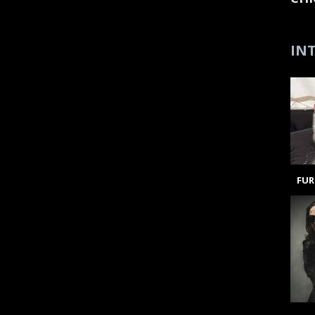
INT
FUR