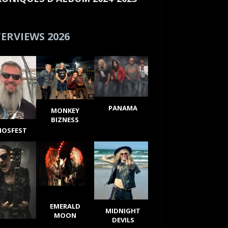
ERVIEWS 2026
PANAMA
MONKEY
BIZNESS
IOSFEST
EMERALD
MIDNIGHT
MOON
DEVILS