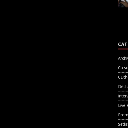
CAT
Archi
Ca so
CDth
Dédi
Inter
Live 
Prom
Setli