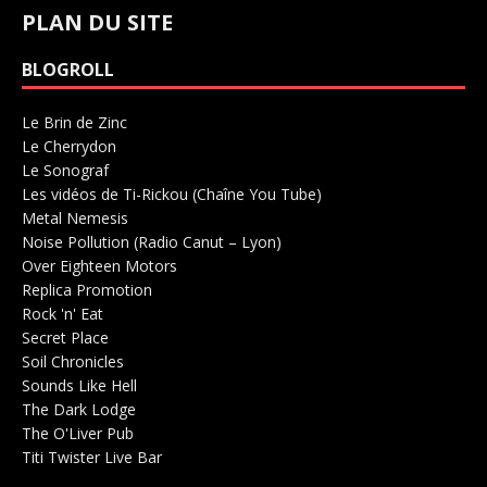
PLAN DU SITE
BLOGROLL
Le Brin de Zinc
Salle de concerts 0
Le Cherrydon
Salle de concerts 0
Le Sonograf
Salle de concerts 0
Les vidéos de Ti-Rickou (Chaîne You Tube)
0
Metal Nemesis
Radio 0
Noise Pollution (Radio Canut – Lyon)
0
Over Eighteen Motors
Salle de concerts 0
Replica Promotion
Production Musicale 0
Rock 'n' Eat
Salle de concerts 0
Secret Place
Salle de concerts 0
Soil Chronicles
Webzine 0
Sounds Like Hell
Production de Concerts 0
The Dark Lodge
Radio 0
The O'Liver Pub
Bar Concerts 0
Titi Twister Live Bar
Salle 0