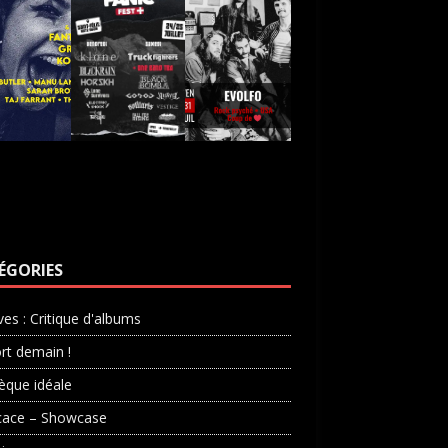
ÉGORIES
ves : Critique d'albums
rt demain !
èque idéale
cace – Showcase