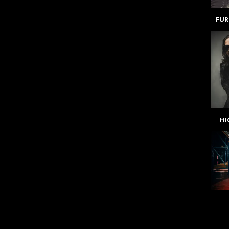
FUR
H