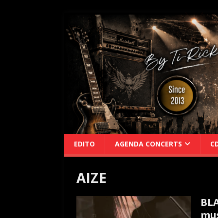
EDITO
AGENDA CONCERTS
C
AIZE
BLA
mus