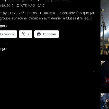
uillet 2017
WTR MAG
0
t by STEVE 74* Photos : TI-RICKOU La dernière fois que j’ai
groupe sur scène, c’était en avril dernier à Cluses (lire le
[…]
ger :
Facebook
X
Imprimer
 ça :