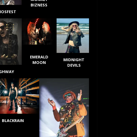
BIZNESS
IOSFEST
EMERALD
MIDNIGHT
MOON
DEVILS
IGHWAY
BLACKRAIN