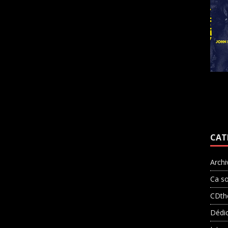
CAT
Archi
Ca so
CDth
Dédi