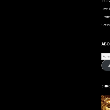
Inter
Live 
Prom
Setli
ABO
S
CHRO