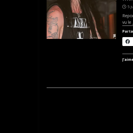
5 j
Repor
vu le 
Parta
J’aime