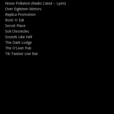
Noise Pollution (Radio Canut – Lyon)
0
Over Eighteen Motors
Salle de concerts 0
Replica Promotion
Production Musicale 0
Rock 'n' Eat
Salle de concerts 0
Secret Place
Salle de concerts 0
Soil Chronicles
Webzine 0
Sounds Like Hell
Production de Concerts 0
The Dark Lodge
Radio 0
The O'Liver Pub
Bar Concerts 0
Titi Twister Live Bar
Salle 0