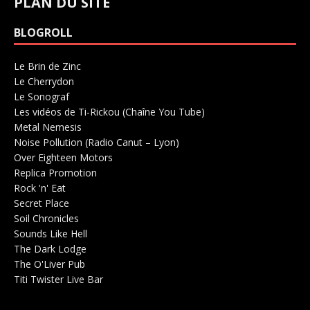
PLAN DU SITE
BLOGROLL
Le Brin de Zinc
Salle de concerts 0
Le Cherrydon
Salle de concerts 0
Le Sonograf
Salle de concerts 0
Les vidéos de Ti-Rickou (Chaîne You Tube)
0
Metal Nemesis
Radio 0
Noise Pollution (Radio Canut – Lyon)
0
Over Eighteen Motors
Salle de concerts 0
Replica Promotion
Production Musicale 0
Rock 'n' Eat
Salle de concerts 0
Secret Place
Salle de concerts 0
Soil Chronicles
Webzine 0
Sounds Like Hell
Production de Concerts 0
The Dark Lodge
Radio 0
The O'Liver Pub
Bar Concerts 0
Titi Twister Live Bar
Salle 0