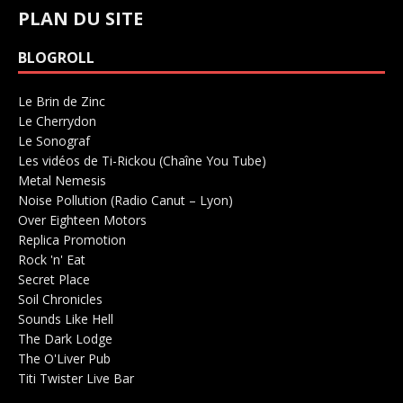
PLAN DU SITE
BLOGROLL
Le Brin de Zinc
Salle de concerts 0
Le Cherrydon
Salle de concerts 0
Le Sonograf
Salle de concerts 0
Les vidéos de Ti-Rickou (Chaîne You Tube)
0
Metal Nemesis
Radio 0
Noise Pollution (Radio Canut – Lyon)
0
Over Eighteen Motors
Salle de concerts 0
Replica Promotion
Production Musicale 0
Rock 'n' Eat
Salle de concerts 0
Secret Place
Salle de concerts 0
Soil Chronicles
Webzine 0
Sounds Like Hell
Production de Concerts 0
The Dark Lodge
Radio 0
The O'Liver Pub
Bar Concerts 0
Titi Twister Live Bar
Salle 0