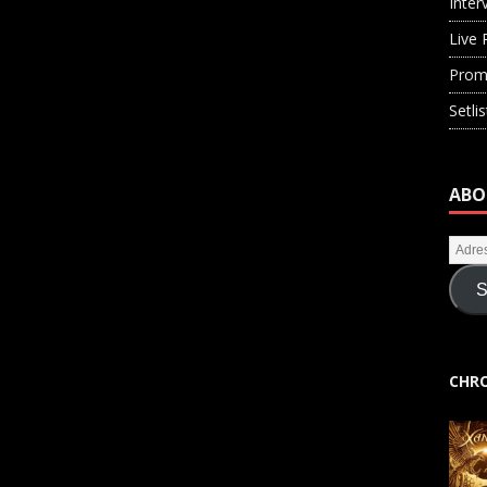
Inter
Live 
Prom
Setli
ABO
S
CHRO