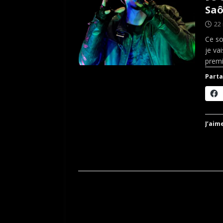
Saô
22
Ce so
je va
prem
Parta
J’aime