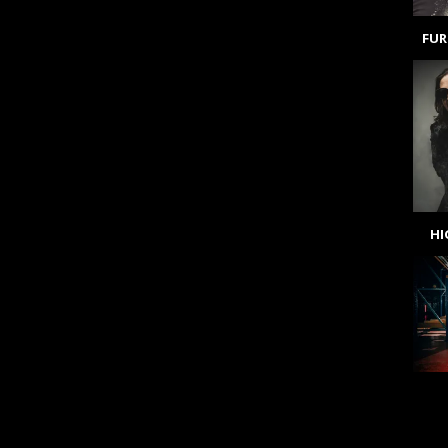
FUR
H