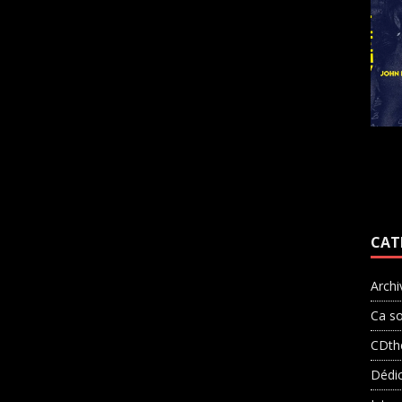
CAT
Archi
Ca so
CDth
Dédi