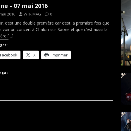
ne – 07 mai 2016
 mai 2016
WTR MAG
0
ir, c’est une double première car c’est la première fois que
is voir un concert à Chalon-sur-Saône et que c’est aussi la
ière
[…]
ger :
Facebook
X
Imprimer
 ça :