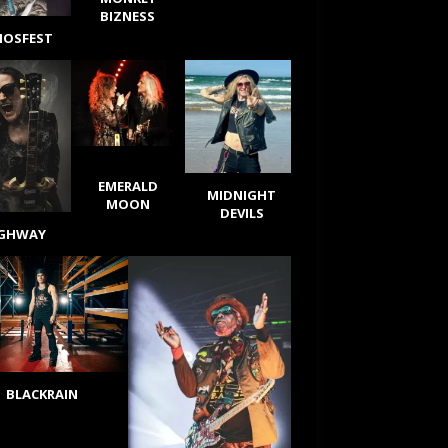
BIZNESS
IOSFEST
EMERALD
MIDNIGHT
MOON
DEVILS
IGHWAY
BLACKRAIN