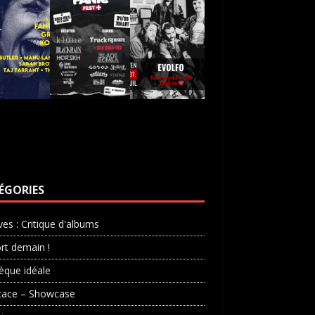
ÉGORIES
ves : Critique d'albums
rt demain !
èque idéale
cace – Showcase