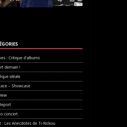
ÉGORIES
ves : Critique d'albums
rt demain !
èque idéale
cace – Showcase
view
Report
o concert
st : Les Anecdotes de Ti-Rickou