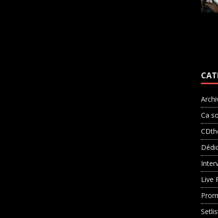
CAT
Archi
Ca so
CDth
Dédi
Inter
Live 
Prom
Setli