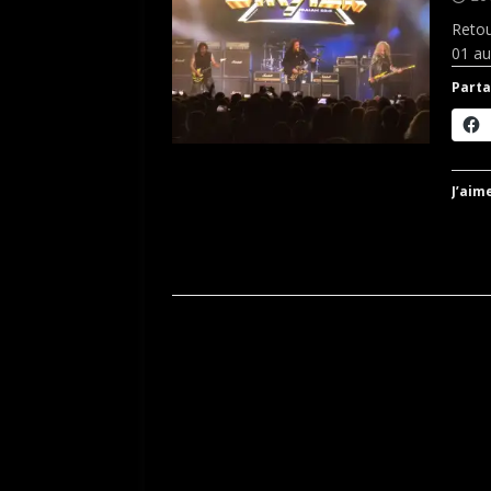
Retou
01 au
Parta
J’aime