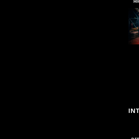
H
INT