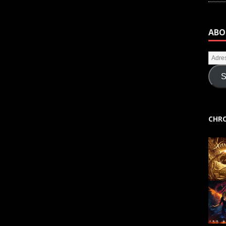
ABO
S
CHRO