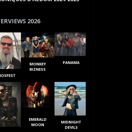
ERVIEWS 2026
PANAMA
MONKEY
BIZNESS
IOSFEST
EMERALD
MIDNIGHT
MOON
DEVILS