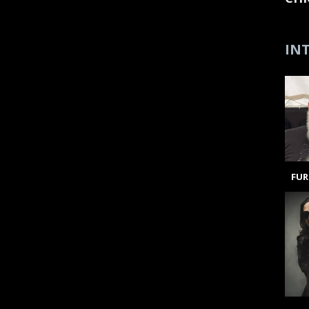
INT
FUR