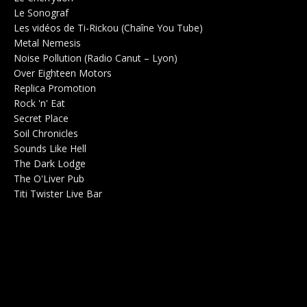
Le Sonograf
Salle de concerts 0
Les vidéos de Ti-Rickou (Chaîne You Tube)
0
Metal Nemesis
Radio 0
Noise Pollution (Radio Canut – Lyon)
0
Over Eighteen Motors
Salle de concerts 0
Replica Promotion
Production Musicale 0
Rock 'n' Eat
Salle de concerts 0
Secret Place
Salle de concerts 0
Soil Chronicles
Webzine 0
Sounds Like Hell
Production de Concerts 0
The Dark Lodge
Radio 0
The O'Liver Pub
Bar Concerts 0
Titi Twister Live Bar
Salle 0