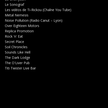
Le Sonograf
Salle de concerts 0
Les vidéos de Ti-Rickou (Chaîne You Tube)
0
Metal Nemesis
Radio 0
Noise Pollution (Radio Canut – Lyon)
0
Over Eighteen Motors
Salle de concerts 0
Replica Promotion
Production Musicale 0
Rock 'n' Eat
Salle de concerts 0
Secret Place
Salle de concerts 0
Soil Chronicles
Webzine 0
Sounds Like Hell
Production de Concerts 0
The Dark Lodge
Radio 0
The O'Liver Pub
Bar Concerts 0
Titi Twister Live Bar
Salle 0