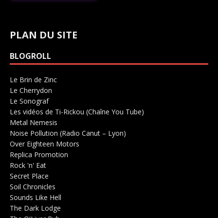
PLAN DU SITE
BLOGROLL
Le Brin de Zinc
Salle de concerts 0
Le Cherrydon
Salle de concerts 0
Le Sonograf
Salle de concerts 0
Les vidéos de Ti-Rickou (Chaîne You Tube)
0
Metal Nemesis
Radio 0
Noise Pollution (Radio Canut – Lyon)
0
Over Eighteen Motors
Salle de concerts 0
Replica Promotion
Production Musicale 0
Rock 'n' Eat
Salle de concerts 0
Secret Place
Salle de concerts 0
Soil Chronicles
Webzine 0
Sounds Like Hell
Production de Concerts 0
The Dark Lodge
Radio 0