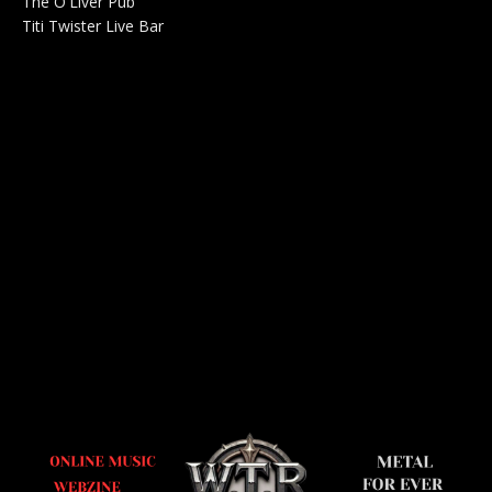
The O'Liver Pub
Bar Concerts 0
Titi Twister Live Bar
Salle 0