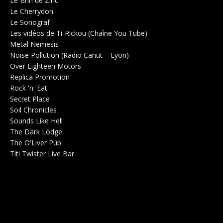
Le Brin de Zinc
Salle de concerts 0
Le Cherrydon
Salle de concerts 0
Le Sonograf
Salle de concerts 0
Les vidéos de Ti-Rickou (Chaîne You Tube)
0
Metal Nemesis
Radio 0
Noise Pollution (Radio Canut – Lyon)
0
Over Eighteen Motors
Salle de concerts 0
Replica Promotion
Production Musicale 0
Rock 'n' Eat
Salle de concerts 0
Secret Place
Salle de concerts 0
Soil Chronicles
Webzine 0
Sounds Like Hell
Production de Concerts 0
The Dark Lodge
Radio 0
The O'Liver Pub
Bar Concerts 0
Titi Twister Live Bar
Salle 0