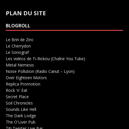
PLAN DU SITE
BLOGROLL
Le Brin de Zinc
Salle de concerts 0
Le Cherrydon
Salle de concerts 0
Le Sonograf
Salle de concerts 0
Les vidéos de Ti-Rickou (Chaîne You Tube)
0
Metal Nemesis
Radio 0
Noise Pollution (Radio Canut – Lyon)
0
Over Eighteen Motors
Salle de concerts 0
Replica Promotion
Production Musicale 0
Rock 'n' Eat
Salle de concerts 0
Secret Place
Salle de concerts 0
Soil Chronicles
Webzine 0
Sounds Like Hell
Production de Concerts 0
The Dark Lodge
Radio 0
The O'Liver Pub
Bar Concerts 0
Titi Twister Live Bar
Salle 0