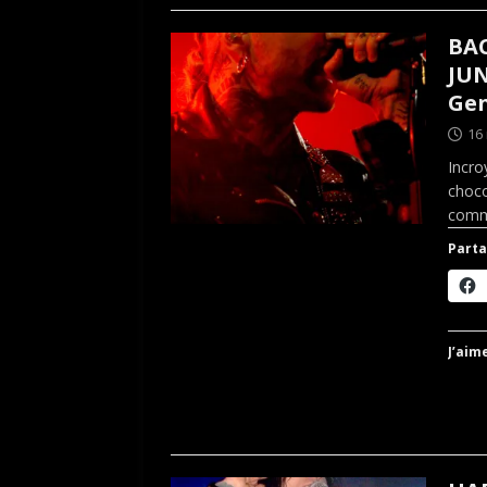
BAC
JUN
Gen
16
Incro
choco
com
Parta
J’aime