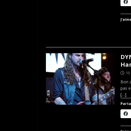
J’aime
DYN
Har
10 
Bon a
pas e
[…]
Parta