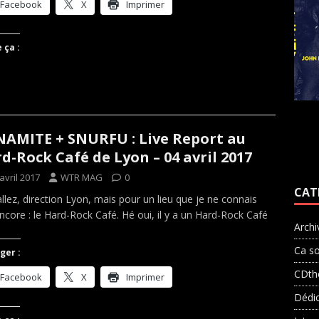
Facebook
X
Imprimer
 ça :
AMITE + SNURFU : Live Report au
d-Rock Café de Lyon – 04 avril 2017
avril 2017
WTR MAG
0
CAT
llez, direction Lyon, mais pour un lieu que je ne connais
ncore : le Hard-Rock Café. Hé oui, il y a un Hard-Rock Café
Archi
Ca so
ger :
CDth
Facebook
X
Imprimer
Dédi