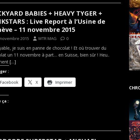
KYARD BABIES + HEAVY TYGER +
KSTARS : Live Report à l’Usine de
ève – 11 novembre 2015
 novembre 2015
WTR MAG
0
yable, je suis en panne de chocolat ! Et où trouver du
lat un 11 novembre à part… en Suisse, bien sûr ! Heu..
ment
[…]
ger :
Facebook
X
Imprimer
CHRO
 ça :