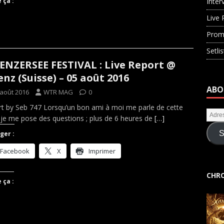
 ça :
Inter
Live 
Prom
Setli
ENZERSEE FESTIVAL : Live Report @
enz (Suisse) – 05 août 2016
ABO
 août 2016
WTR MAG
0
t by Seb 747 Lorsqu’un bon ami à moi me parle de cette
 je me pose des questions ; plus de 6 heures de
[…]
S
ger :
Facebook
X
Imprimer
CHRO
 ça :