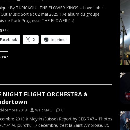
ique By TI-RICKOU . THE FLOWER KINGS – Love Label :
eOut Music Sortie : 02 mai 2025 17e album du groupe
ois de Rock Progressif THE FLOWER
[…]
ger :
Facebook
X
Imprimer
 ça :
E NIGHT FLIGHT ORCHESTRA à
ndertown
 décembre 2018
WTR MAG
0
cembre 2018 à Meyrin (Suisse) Report by SEB 747 – Photos
VE*74 Aujourd’hui, 7 décembre, c’est la Saint-Ambroise. Et,