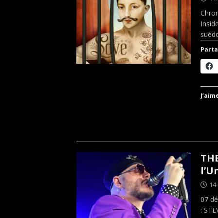
Chron
Insid
suéd
Parta
J’aime
TH
l’U
14
07 dé
: STE