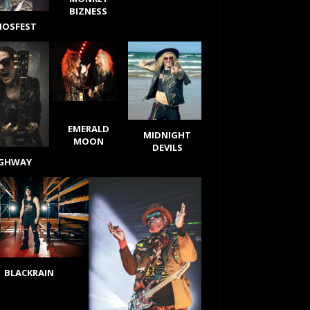
BIZNESS
IOSFEST
EMERALD
MIDNIGHT
MOON
DEVILS
IGHWAY
BLACKRAIN