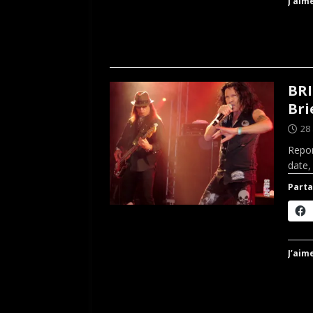
J’aime
BRI
Bri
28
Repor
date,
Parta
J’aime