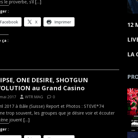
s le proverbe, s’il
[…]
ger :
Facebook
X
Imprimer
12 
LIV
 ça :
LA 
PRO
IPSE, ONE DESIRE, SHOTGUN
OLUTION au Grand Casino
 mai 2017
WTR MAG
0
ril 2017 à Bâle (Suisse) Report et Photos : STEVE*74
 trop souvent, les groupes que je désire voir et écouter
cène jouent
[…]
ger :