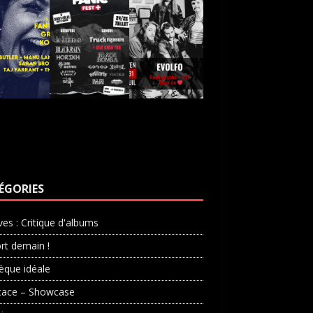
ÉGORIES
ves : Critique d'albums
rt demain !
èque idéale
cace – Showcase