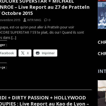
RDCORE SUPERSTAR + MICHAEL
ROE – Live Report au Z7 de Pratteln
7 Octobre 2015
novembre 2015
WTR MAG
0
 papa, est-ce qu’on peut aller à Pratteln pour voir
ORE SUPERSTAR ? S’il te plait, dis oui ! Quand ils sont
és dans
[…]
CHR
ger :
CHR
Facebook
X
Imprimer
 ça :
INT
RDI + DIRTY PASSION + HOLLYWOOD
UPIES : Live Report au Kao de Lyon –