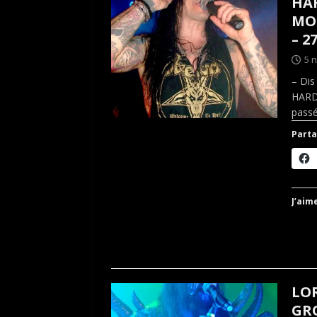
HA
MON
– 2
5 
– Dis
HARDC
pass
Parta
J’aime
LO
GRO