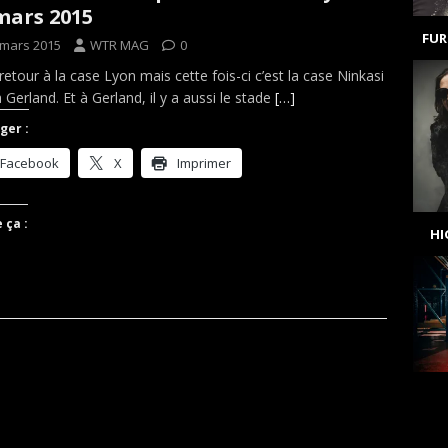
mars 2015
FUR
 mars 2015
WTR MAG
0
retour à la case Lyon mais cette fois-ci c’est la case Ninkasi
 Gerland. Et à Gerland, il y a aussi le stade
[…]
ger :
Facebook
X
Imprimer
 ça :
H