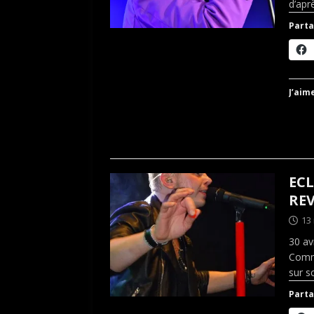
d’aprè
Parta
J’aime
ECL
REV
13
30 av
Comme
sur s
Parta