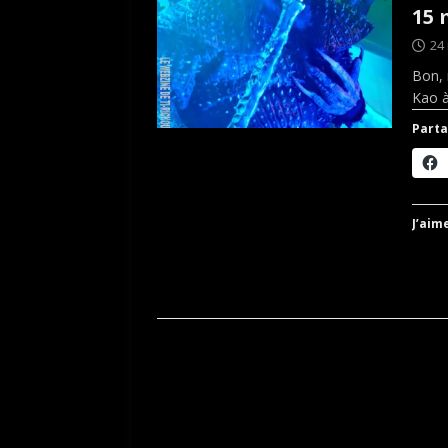
15 
24
Bon, 
Kao à
Parta
J’aime