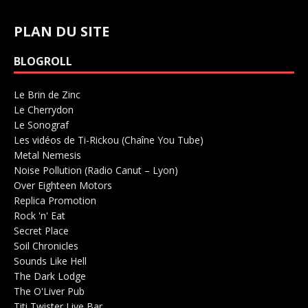
PLAN DU SITE
BLOGROLL
Le Brin de Zinc
Salle de concerts 0
Le Cherrydon
Salle de concerts 0
Le Sonograf
Salle de concerts 0
Les vidéos de Ti-Rickou (Chaîne You Tube)
0
Metal Nemesis
Radio 0
Noise Pollution (Radio Canut – Lyon)
0
Over Eighteen Motors
Salle de concerts 0
Replica Promotion
Production Musicale 0
Rock 'n' Eat
Salle de concerts 0
Secret Place
Salle de concerts 0
Soil Chronicles
Webzine 0
Sounds Like Hell
Production de Concerts 0
The Dark Lodge
Radio 0
The O'Liver Pub
Bar Concerts 0
Titi Twister Live Bar
Salle 0