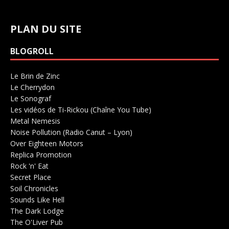
PLAN DU SITE
BLOGROLL
Le Brin de Zinc
Salle de concerts 0
Le Cherrydon
Salle de concerts 0
Le Sonograf
Salle de concerts 0
Les vidéos de Ti-Rickou (Chaîne You Tube)
0
Metal Nemesis
Radio 0
Noise Pollution (Radio Canut – Lyon)
0
Over Eighteen Motors
Salle de concerts 0
Replica Promotion
Production Musicale 0
Rock 'n' Eat
Salle de concerts 0
Secret Place
Salle de concerts 0
Soil Chronicles
Webzine 0
Sounds Like Hell
Production de Concerts 0
The Dark Lodge
Radio 0
The O'Liver Pub
Bar Concerts 0