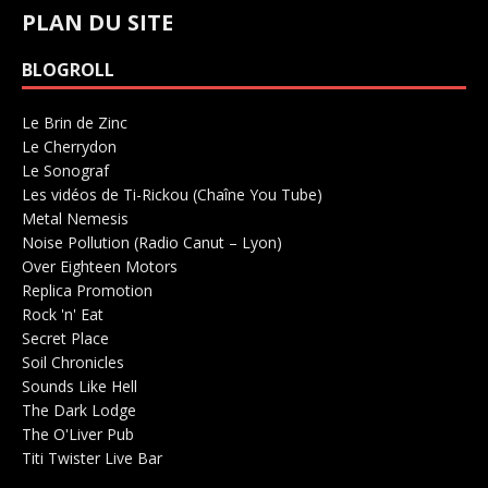
PLAN DU SITE
BLOGROLL
Le Brin de Zinc
Salle de concerts 0
Le Cherrydon
Salle de concerts 0
Le Sonograf
Salle de concerts 0
Les vidéos de Ti-Rickou (Chaîne You Tube)
0
Metal Nemesis
Radio 0
Noise Pollution (Radio Canut – Lyon)
0
Over Eighteen Motors
Salle de concerts 0
Replica Promotion
Production Musicale 0
Rock 'n' Eat
Salle de concerts 0
Secret Place
Salle de concerts 0
Soil Chronicles
Webzine 0
Sounds Like Hell
Production de Concerts 0
The Dark Lodge
Radio 0
The O'Liver Pub
Bar Concerts 0
Titi Twister Live Bar
Salle 0