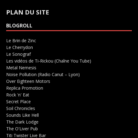
PLAN DU SITE
BLOGROLL
Le Brin de Zinc
Salle de concerts 0
Le Cherrydon
Salle de concerts 0
Le Sonograf
Salle de concerts 0
Les vidéos de Ti-Rickou (Chaîne You Tube)
0
Metal Nemesis
Radio 0
Noise Pollution (Radio Canut – Lyon)
0
Over Eighteen Motors
Salle de concerts 0
Replica Promotion
Production Musicale 0
Rock 'n' Eat
Salle de concerts 0
Secret Place
Salle de concerts 0
Soil Chronicles
Webzine 0
Sounds Like Hell
Production de Concerts 0
The Dark Lodge
Radio 0
The O'Liver Pub
Bar Concerts 0
Titi Twister Live Bar
Salle 0