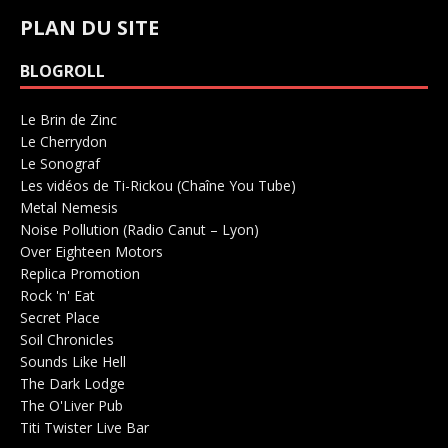
PLAN DU SITE
BLOGROLL
Le Brin de Zinc
Salle de concerts 0
Le Cherrydon
Salle de concerts 0
Le Sonograf
Salle de concerts 0
Les vidéos de Ti-Rickou (Chaîne You Tube)
0
Metal Nemesis
Radio 0
Noise Pollution (Radio Canut – Lyon)
0
Over Eighteen Motors
Salle de concerts 0
Replica Promotion
Production Musicale 0
Rock 'n' Eat
Salle de concerts 0
Secret Place
Salle de concerts 0
Soil Chronicles
Webzine 0
Sounds Like Hell
Production de Concerts 0
The Dark Lodge
Radio 0
The O'Liver Pub
Bar Concerts 0
Titi Twister Live Bar
Salle 0