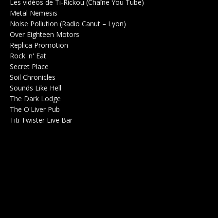
Les vidéos de Ti-Rickou (Chaîne You Tube)
0
Metal Nemesis
Radio 0
Noise Pollution (Radio Canut – Lyon)
0
Over Eighteen Motors
Salle de concerts 0
Replica Promotion
Production Musicale 0
Rock 'n' Eat
Salle de concerts 0
Secret Place
Salle de concerts 0
Soil Chronicles
Webzine 0
Sounds Like Hell
Production de Concerts 0
The Dark Lodge
Radio 0
The O'Liver Pub
Bar Concerts 0
Titi Twister Live Bar
Salle 0