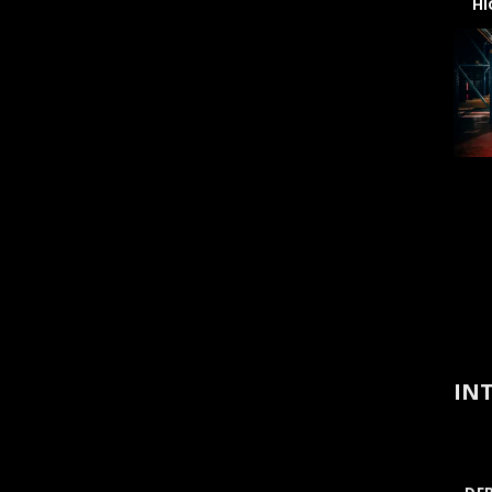
H
INT