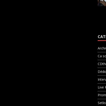
CAT
Archi
Ca so
CDth
Dédi
Inter
Live 
Prom
Setli