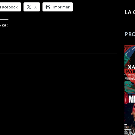
Facebook
X
Imprimer
LA 
 ça :
PRO