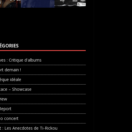
ÉGORIES
ves : Critique d'albums
rt demain !
èque idéale
cace – Showcase
view
Report
o concert
st : Les Anecdotes de Ti-Rickou