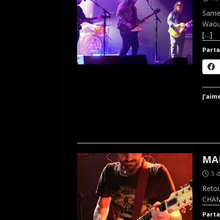
Samed
Waouh
[…]
Parta
J’aime
MAR
5 
Retou
CHAM
Parta