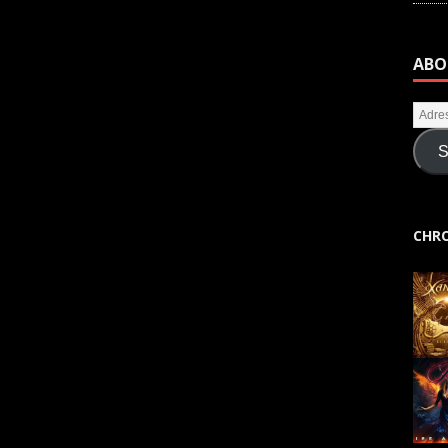
ABO
S
CHRO