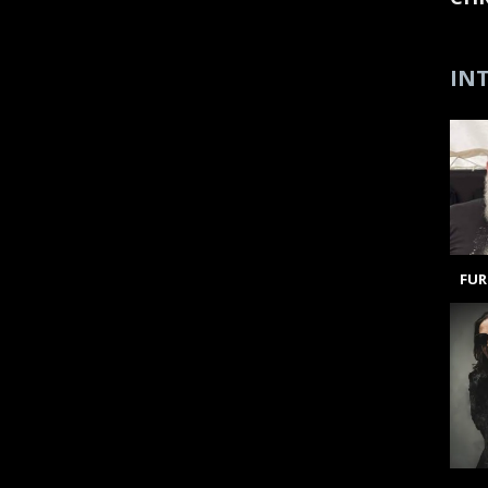
INT
FUR