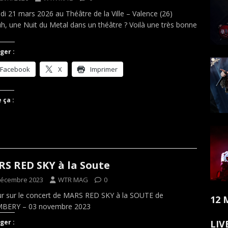
i 21 mars 2026 au Théâtre de la Ville – Valence (26)
, une Nuit du Metal dans un théâtre ? Voilà une très bonne
ger :
Facebook
X
Imprimer
 ça :
S RED SKY à la Soute
décembre 2023
WTR MAG
0
r sur le concert de MARS RED SKY à la SOUTE de
12 
BERY – 03 novembre 2023
LIV
ger :