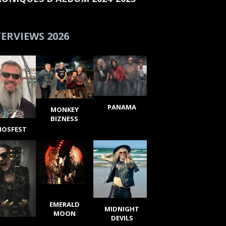
ERVIEWS 2026
PANAMA
MONKEY
BIZNESS
IOSFEST
EMERALD
MIDNIGHT
MOON
DEVILS