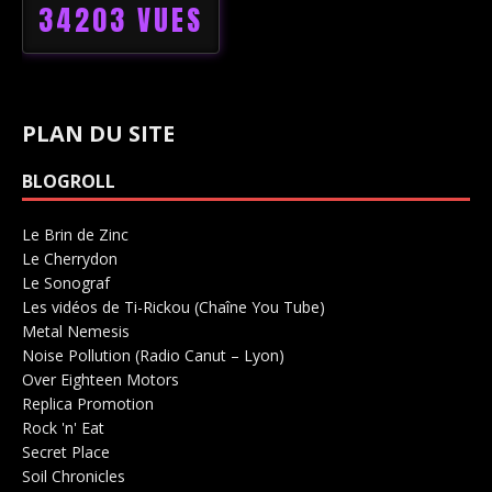
34203 VUES
PLAN DU SITE
BLOGROLL
Le Brin de Zinc
Salle de concerts 0
Le Cherrydon
Salle de concerts 0
Le Sonograf
Salle de concerts 0
Les vidéos de Ti-Rickou (Chaîne You Tube)
0
Metal Nemesis
Radio 0
Noise Pollution (Radio Canut – Lyon)
0
Over Eighteen Motors
Salle de concerts 0
Replica Promotion
Production Musicale 0
Rock 'n' Eat
Salle de concerts 0
Secret Place
Salle de concerts 0
Soil Chronicles
Webzine 0