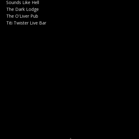
Sounds Like Hell
Production de Concerts 0
The Dark Lodge
Radio 0
The O'Liver Pub
Bar Concerts 0
Titi Twister Live Bar
Salle 0