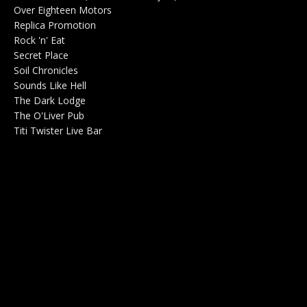
Over Eighteen Motors
Salle de concerts 0
Replica Promotion
Production Musicale 0
Rock 'n' Eat
Salle de concerts 0
Secret Place
Salle de concerts 0
Soil Chronicles
Webzine 0
Sounds Like Hell
Production de Concerts 0
The Dark Lodge
Radio 0
The O'Liver Pub
Bar Concerts 0
Titi Twister Live Bar
Salle 0