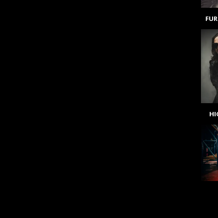
FUR
H