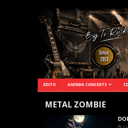
EDITO
AGENDA CONCERTS
C
METAL ZOMBIE
DOM
2 j