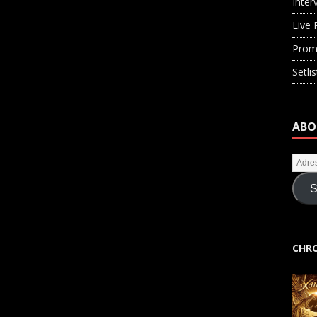
Inter
Live 
Prom
Setli
ABO
S
CHRO