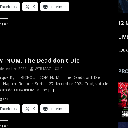
Facebook
X
Imprimer
12 
 ça :
LIV
LA 
INUM, The Dead don’t Die
 décembre 2024
WTR MAG
0
PRO
nique By TI RICKOU . DOMINUM – The Dead don’t Die
 : Napalm Records Sortie : 27 décembre 2024 Cool, voilà le
lbum de DOMINUM, « The
[…]
ger :
Facebook
X
Imprimer
 ça :