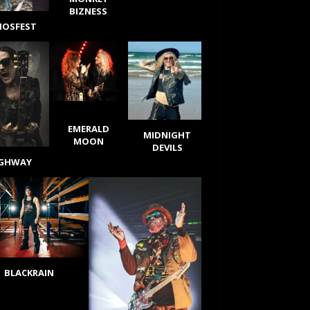
BIZNESS
IOSFEST
EMERALD
MIDNIGHT
MOON
DEVILS
IGHWAY
BLACKRAIN