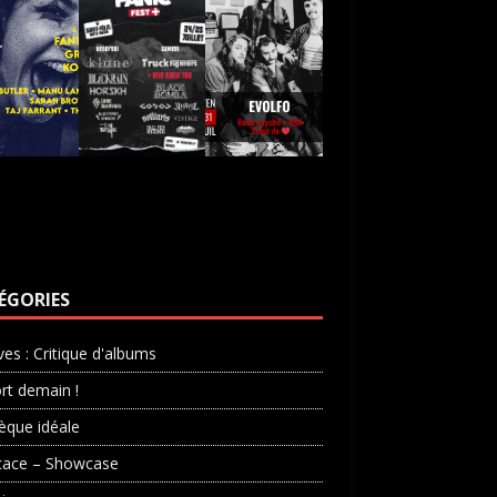
ÉGORIES
ves : Critique d'albums
rt demain !
èque idéale
cace – Showcase