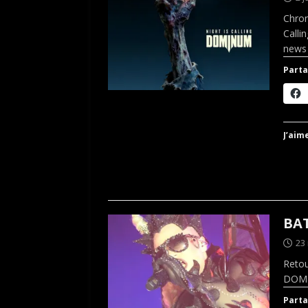
Chro
Calli
news 
Parta
J’aime
BAT
23
Retou
DOMI
Parta