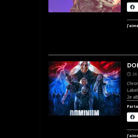
J’aime
DOM
26
Chro
Label
2e a
Parta
J’aime