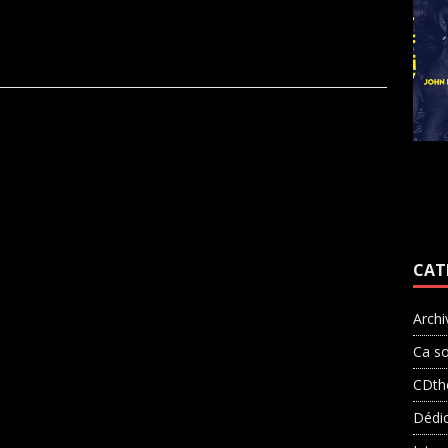
CAT
Archi
Ca so
CDth
Dédi