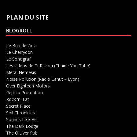
PLAN DU SITE
BLOGROLL
Le Brin de Zinc
Salle de concerts 0
Le Cherrydon
Salle de concerts 0
Le Sonograf
Salle de concerts 0
Les vidéos de Ti-Rickou (Chaîne You Tube)
0
Metal Nemesis
Radio 0
Noise Pollution (Radio Canut – Lyon)
0
Over Eighteen Motors
Salle de concerts 0
Replica Promotion
Production Musicale 0
Rock 'n' Eat
Salle de concerts 0
Secret Place
Salle de concerts 0
Soil Chronicles
Webzine 0
Sounds Like Hell
Production de Concerts 0
The Dark Lodge
Radio 0
The O'Liver Pub
Bar Concerts 0