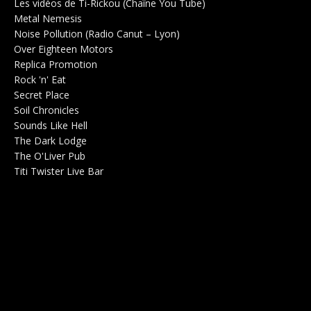
Les vidéos de Ti-Rickou (Chaîne You Tube)
0
Metal Nemesis
Radio 0
Noise Pollution (Radio Canut – Lyon)
0
Over Eighteen Motors
Salle de concerts 0
Replica Promotion
Production Musicale 0
Rock 'n' Eat
Salle de concerts 0
Secret Place
Salle de concerts 0
Soil Chronicles
Webzine 0
Sounds Like Hell
Production de Concerts 0
The Dark Lodge
Radio 0
The O'Liver Pub
Bar Concerts 0
Titi Twister Live Bar
Salle 0