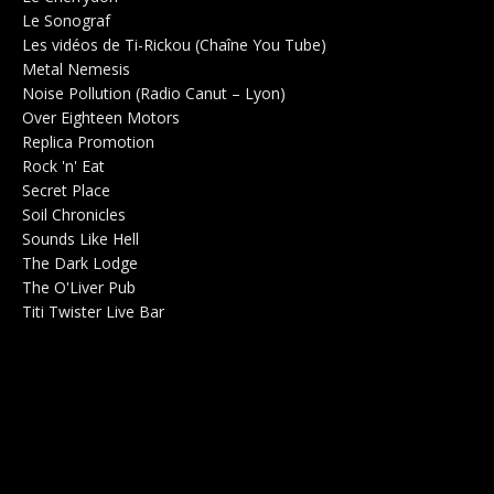
Le Sonograf
Salle de concerts 0
Les vidéos de Ti-Rickou (Chaîne You Tube)
0
Metal Nemesis
Radio 0
Noise Pollution (Radio Canut – Lyon)
0
Over Eighteen Motors
Salle de concerts 0
Replica Promotion
Production Musicale 0
Rock 'n' Eat
Salle de concerts 0
Secret Place
Salle de concerts 0
Soil Chronicles
Webzine 0
Sounds Like Hell
Production de Concerts 0
The Dark Lodge
Radio 0
The O'Liver Pub
Bar Concerts 0
Titi Twister Live Bar
Salle 0