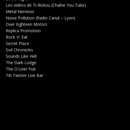
Les vidéos de Ti-Rickou (Chaîne You Tube)
0
Metal Nemesis
Radio 0
Noise Pollution (Radio Canut – Lyon)
0
Over Eighteen Motors
Salle de concerts 0
Replica Promotion
Production Musicale 0
Rock 'n' Eat
Salle de concerts 0
Secret Place
Salle de concerts 0
Soil Chronicles
Webzine 0
Sounds Like Hell
Production de Concerts 0
The Dark Lodge
Radio 0
The O'Liver Pub
Bar Concerts 0
Titi Twister Live Bar
Salle 0