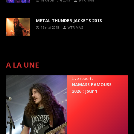
18 décembre 2019
WTR MAG
METAL THUNDER JACKETS 2018
16 mai 2018
WTR MAG
A LA UNE
Live report :
NAMASS PAMOUSS
2026 : Jour 1