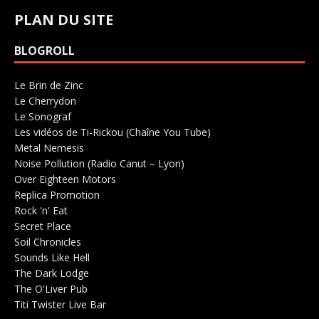
PLAN DU SITE
BLOGROLL
Le Brin de Zinc
Salle de concerts 0
Le Cherrydon
Salle de concerts 0
Le Sonograf
Salle de concerts 0
Les vidéos de Ti-Rickou (Chaîne You Tube)
0
Metal Nemesis
Radio 0
Noise Pollution (Radio Canut – Lyon)
0
Over Eighteen Motors
Salle de concerts 0
Replica Promotion
Production Musicale 0
Rock 'n' Eat
Salle de concerts 0
Secret Place
Salle de concerts 0
Soil Chronicles
Webzine 0
Sounds Like Hell
Production de Concerts 0
The Dark Lodge
Radio 0
The O'Liver Pub
Bar Concerts 0
Titi Twister Live Bar
Salle 0