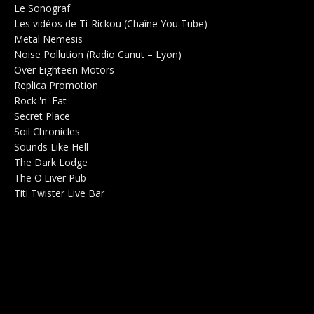
Le Sonograf
Salle de concerts 0
Les vidéos de Ti-Rickou (Chaîne You Tube)
0
Metal Nemesis
Radio 0
Noise Pollution (Radio Canut – Lyon)
0
Over Eighteen Motors
Salle de concerts 0
Replica Promotion
Production Musicale 0
Rock 'n' Eat
Salle de concerts 0
Secret Place
Salle de concerts 0
Soil Chronicles
Webzine 0
Sounds Like Hell
Production de Concerts 0
The Dark Lodge
Radio 0
The O'Liver Pub
Bar Concerts 0
Titi Twister Live Bar
Salle 0