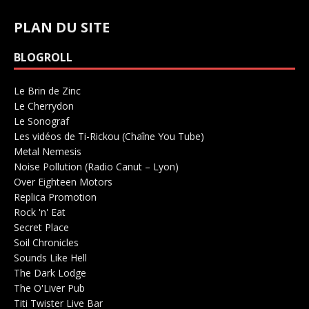
PLAN DU SITE
BLOGROLL
Le Brin de Zinc
Salle de concerts 0
Le Cherrydon
Salle de concerts 0
Le Sonograf
Salle de concerts 0
Les vidéos de Ti-Rickou (Chaîne You Tube)
0
Metal Nemesis
Radio 0
Noise Pollution (Radio Canut – Lyon)
0
Over Eighteen Motors
Salle de concerts 0
Replica Promotion
Production Musicale 0
Rock 'n' Eat
Salle de concerts 0
Secret Place
Salle de concerts 0
Soil Chronicles
Webzine 0
Sounds Like Hell
Production de Concerts 0
The Dark Lodge
Radio 0
The O'Liver Pub
Bar Concerts 0
Titi Twister Live Bar
Salle 0