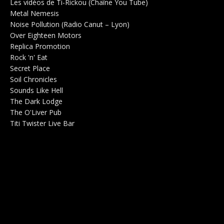
Les vidéos de Ti-Rickou (Chaîne You Tube)
0
Metal Nemesis
Radio 0
Noise Pollution (Radio Canut – Lyon)
0
Over Eighteen Motors
Salle de concerts 0
Replica Promotion
Production Musicale 0
Rock 'n' Eat
Salle de concerts 0
Secret Place
Salle de concerts 0
Soil Chronicles
Webzine 0
Sounds Like Hell
Production de Concerts 0
The Dark Lodge
Radio 0
The O'Liver Pub
Bar Concerts 0
Titi Twister Live Bar
Salle 0