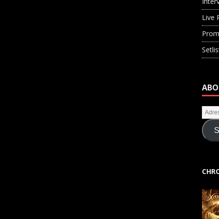
Inter
Live 
Prom
Setli
ABO
S
CHRO