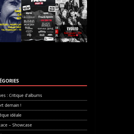
ÉGORIES
ves : Critique d'albums
rt demain !
èque idéale
cace – Showcase