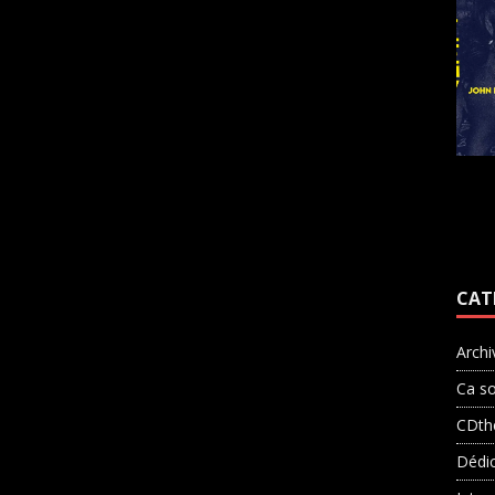
CAT
Archi
Ca so
CDth
Dédi