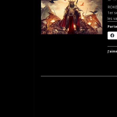
ROKET
1er s
les v
Parta
J’aime