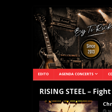
EDITO
AGENDA CONCERTS
C
RISING STEEL – Fight
Chr
16