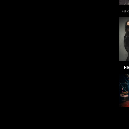
FUR
H