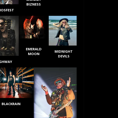
BIZNESS
IOSFEST
EMERALD
MIDNIGHT
MOON
DEVILS
IGHWAY
BLACKRAIN