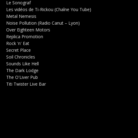
Le Sonograf
Salle de concerts 0
Les vidéos de Ti-Rickou (Chaîne You Tube)
0
Metal Nemesis
Radio 0
Noise Pollution (Radio Canut – Lyon)
0
Over Eighteen Motors
Salle de concerts 0
Replica Promotion
Production Musicale 0
Rock 'n' Eat
Salle de concerts 0
Secret Place
Salle de concerts 0
Soil Chronicles
Webzine 0
Sounds Like Hell
Production de Concerts 0
The Dark Lodge
Radio 0
The O'Liver Pub
Bar Concerts 0
Titi Twister Live Bar
Salle 0